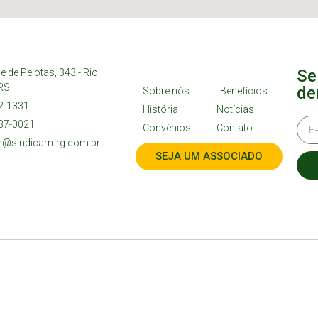
Se
e de Pelotas, 343 - Rio
RS
de
Sobre nós
Benefícios
2-1331
História
Notícias
37-0021
Convênios
Contato
m@sindicam-rg.com.br
SEJA UM ASSOCIADO